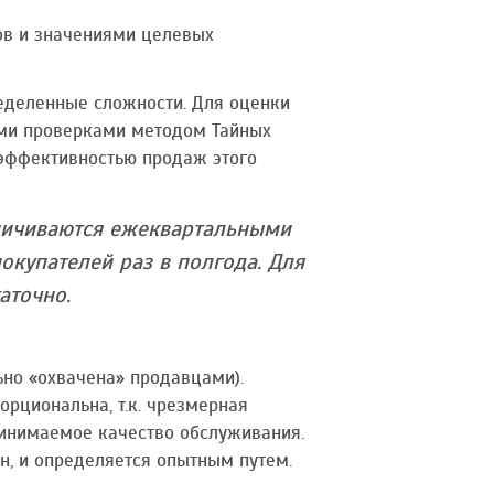
ов и значениями целевых
ределенные сложности. Для оценки
ыми проверками методом Тайных
 эффективностью продаж этого
аничиваются ежеквартальными
купателей раз в полгода. Для
аточно.
ьно «охвачена» продавцами).
орциональна, т.к. чрезмерная
принимаемое качество обслуживания.
, и определяется опытным путем.