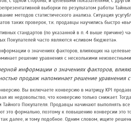
ов, с одной стороны, и целевыми показателями, с другой
репрезентативной выборки по результатом работы Тайных 
ание методов статистического анализа. Ситуация усугубл
атов таких проверок, т.к. продавцы научились быстро «вы
ивных стандартов (по указанной в п. 4 выше причине) ча
ых Покупателей часто являются «сливом бюджета».
информации о значениях факторов, влияющих на целевые
минает решение уравнения с несколькими неизвестными
верной информации о значениях факторов, влияю
ностью продаж напоминает решение уравнения с
онверсию. Вы включаете конверсию в матрицу KPI продав
ая их недовольство, что конверсию только снижает. Тогд
 Тайного Покупателя. Продавцы начинают выполнять все 
лают это формально, поэтому к повышению конверсии это т
 так далее, и тому подобное. Одним словом, ищите решен