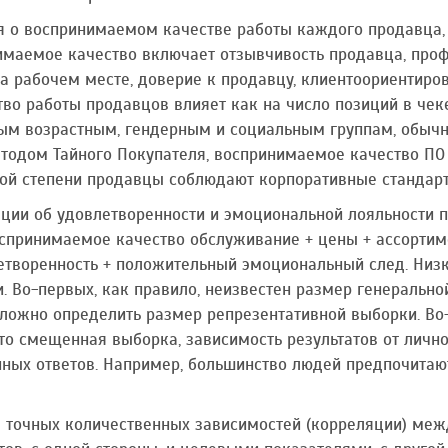
я о воспринимаемом качестве работы каждого продавца, 
имаемое качество включает отзывчивость продавца, про
а рабочем месте, доверие к продавцу, клиентоориентиров
о работы продавцов влияет как на число позиций в чеке,
м возрастным, гендерным и социальным группам, обычн
етодом Тайного Покупателя, воспринимаемое качество П
кой степени продавцы соблюдают корпоративные стандарты
ии об удовлетворенности и эмоциональной лояльности по
спринимаемое качество обслуживание + цены + ассортиме
етворенность + положительный эмоциональный след. Низк
 Во-первых, как правило, неизвестен размер генерально
сложно определить размер репрезентативной выборки. Во-
то смещенная выборка, зависимость результатов от личн
ых ответов. Например, большинство людей предпочитают 
 точных количественных зависимостей (корреляции) ме